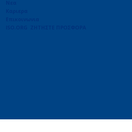
Νεα
Καριερα
Επικοινωνια
ISO.ORG
ΖΗΤΗΣΤΕ ΠΡΟΣΦΟΡΑ