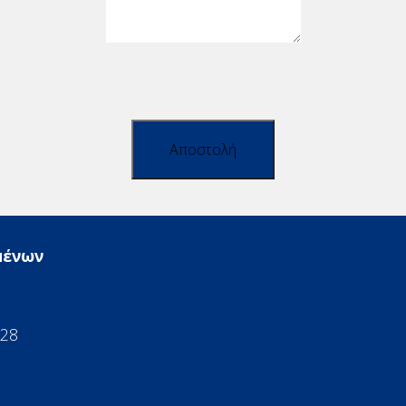
Αποστολή
μένων
528