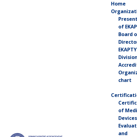
Home
Organizat
Presen
of EKA
Board o
Directo
+30 213 2026200
EKAPTY
Divisio
Accredi
Organi
chart
Ο Ρόλος του ΕΟΦ στη
Certificat
διαμόρφωση της
Certifi
φαρμακευτικής
of Medi
Devices
πολιτικής
Evaluat
and