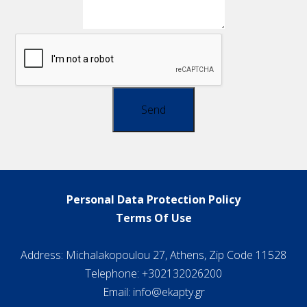
Send
Personal Data Protection Policy
Terms Of Use
Address: Michalakopoulou 27, Athens, Zip Code 11528
Telephone: +302132026200
Email:
info@ekapty.gr