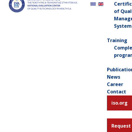
Certifi
of Qual
Manag
System
Training
Comple
progra
Publicatio
News
Career
Contact
iso.org
Request