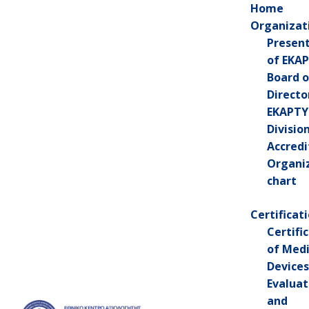
Home
Organizat
Presen
of EKA
Board o
Directo
+30 213 2026200
EKAPTY
Divisio
Accredi
Organi
chart
News
Certificat
Certifi
of Medi
Devices
Evaluat
and