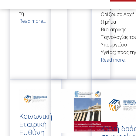
πραγματοποιηθεί
Eλληνική
τη…
Oρίζουσα Aρχή
Read more...
(Tμήμα
Βιοιατρικής
Τεχνολογίας το
Υπουργείου
Υγείας) προς τ
Read more...
Κοινωνική
Εταιρική
Κοινή δρά
Ευθύνη