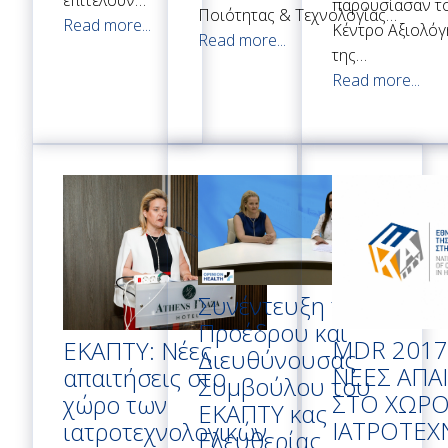
παρουσίασαν το
Ποιότητας & Τεχνολογίας…
Read more...
Κέντρο Αξιολό
Read more...
της…
Read more...
Συνέντευξη της
Προέδρου και
MDR 2017
ΕΚΑΠΤΥ: Νέες
Διευθύνουσας
NEEΣ ΑΠΑ
απαιτήσεις στο
Συμβούλου του
ΣΤΟ ΧΩΡΟ
χώρο των
ΕΚΑΠΤΥ κας
ΙΑΤΡΟΤΕΧ
ιατροτεχνολογικών
Ελευθερίας