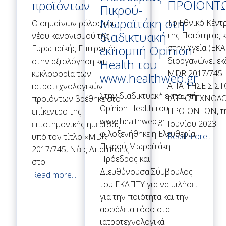
ΠΡΟΙΟΝΤ
προϊόντων
Πικρού-
Μωραϊτάκη στη
Το Εθνικό Κέντ
Ο σημαίνων ρόλος του
διαδικτυακή
της Ποιότητας 
νέου κανονισμού της
στην Υγεία (ΕΚ
εκπομπή Opinion
Ευρωπαϊκής Επιτροπής
διοργανώνει εκ
στην αξιολόγηση και
Health του
MDR 2017/745 
κυκλοφορία των
www.healthweb.gr
ΑΠΑΙΤΗΣΕΙΣ Σ
ιατροτεχνολογικών
Στην διαδικτυακή εκπομπή
ΙΑΤΡΟΤΕΧΝΟΛ
προϊόντων βρέθηκε στο
Opinion Health του
ΠΡΟΙΟΝΤΩΝ, τη
επίκεντρο της
www.healthweb.gr
Ιουνίου 2023…
επιστημονικής ημερίδας
φιλοξενήθηκε η Ελευθερία
Read more...
υπό τον τίτλο «MDR
Πικρού-Μωραϊτάκη –
2017/745, Νέες Απαιτήσεις
Πρόεδρος και
στο…
Διευθύνουσα Σύμβουλος
Read more...
του ΕΚΑΠΤΥ για να μιλήσει
για την ποιότητα και την
ασφάλεια τόσο στα
ιατροτεχνολογικά…