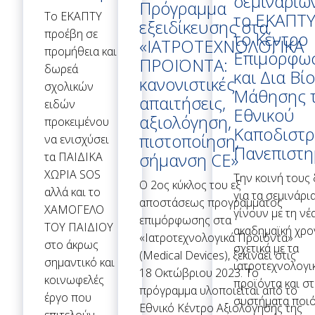
σεμιναρίω
Πρόγραμμα
Το ΕΚΑΠΤΥ
το ΕΚΑΠΤΥ
εξειδίκευσης στα
προέβη σε
το Κέντρο
«ΙΑΤΡΟΤΕΧΝΟΛΟΓΙΚΑ
προμήθεια και
Επιμόρφω
ΠΡΟΪΟΝΤΑ:
δωρεά
και Δια Βί
κανονιστικές
σχολικών
Μάθησης 
απαιτήσεις,
ειδών
Εθνικού
αξιολόγηση,
προκειμένου
Καποδιστρ
πιστοποίηση,
να ενισχύσει
Πανεπιστη
σήμανση CE»
τα ΠΑΙΔΙΚΑ
ΧΩΡΙΑ SOS
Την κοινή τους
O 2ος κύκλος του εξ
αλλά και το
για τα σεμινάρι
αποστάσεως προγράμματος
ΧΑΜΟΓΕΛΟ
γίνουν με τη νέ
επιμόρφωσης στα
ΤΟΥ ΠΑΙΔΙΟΥ
ακαδημαϊκή χρο
«Ιατροτεχνολογικά Προϊόντα»
στο άκρως
σχετικά με τα
(Medical Devices), ξεκινάει στις
σημαντικό και
ιατροτεχνολογι
18 Οκτώβριου 2023. Το
κοινωφελές
προϊόντα και σ
πρόγραμμα υλοποιείται από το
έργο που
συστήματα ποι
Εθνικό Κέντρο Αξιολόγησης της
επιτελούν…