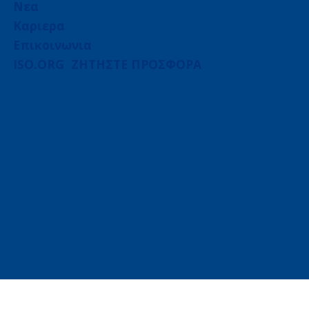
Νεα
Καριερα
Επικοινωνια
ISO.ORG
ΖΗΤΗΣΤΕ ΠΡΟΣΦΟΡΑ