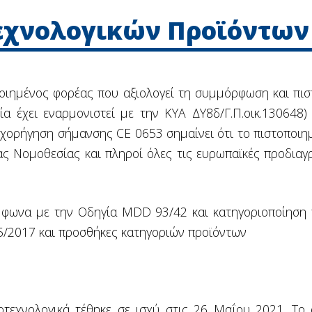
εχνολογικών Προϊόντων
ποιημένος φορέας που αξιολογεί τη συμμόρφωση και πισ
ία έχει εναρμονιστεί με την ΚΥΑ ΔΥ8δ/Γ.Π.οικ.13064
χορήγηση σήμανσης CE 0653 σημαίνει ότι το πιστοποιημ
ας Νομοθεσίας και πληροί όλες τις ευρωπαϊκές προδιαγ
ύμφωνα με την Οδηγία MDD 93/42 και κατηγοριοποίηση
/2017 και προσθήκες κατηγοριών προϊόντων
τεχνολογικά τέθηκε σε ισχύ στις 26 Μαΐου 2021. Το