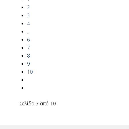
2
3
4
...
6
7
8
9
10
Σελίδα 3 από 10