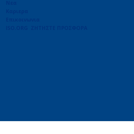
Νεα
Καριερα
Επικοινωνια
ISO.ORG
ΖΗΤΗΣΤΕ ΠΡΟΣΦΟΡΑ