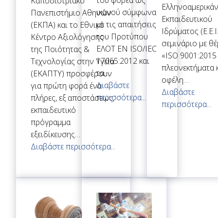
του φορέα ως
Καποδιστριακό
Ελληνοαμερικάν
ικανού σύμφωνα
Πανεπιστήμιο Αθηνών
Εκπαιδευτικού
με τις απαιτήσεις
(ΕΚΠΑ) και το Εθνικό
Ιδρύματος (Ε.Ε.Ι.
του Προτύπου
Κέντρο Αξιολόγησης
σεμινάριο με θ
ΕΛΟΤ EN ISO/IEC
της Ποιότητας &
«ISO 9001:2015
17065:2012 και
Τεχνολογίας στην Υγεία
πλεονεκτήματα 
τα…
(ΕΚΑΠΤΥ) προσφέρουν
οφέλη…
Διαβάστε
για πρώτη φορά ένα
Διαβάστε
περισσότερα...
πλήρες, εξ αποστάσεως,
περισσότερα...
εκπαιδευτικό
πρόγραμμα
εξειδίκευσης…
Διαβάστε περισσότερα...