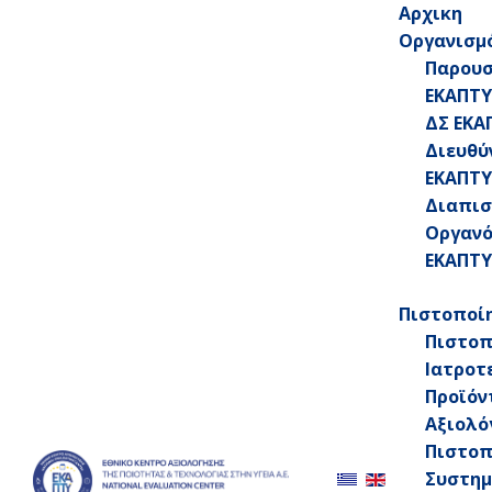
Αρχικη
Οργανισμ
Παρου
ΕΚΑΠΤΥ
ΔΣ ΕΚΑ
Διευθύ
+30 213 2026200
ΕΚΑΠΤΥ
Διαπισ
Οργαν
ΕΚΑΠΤΥ
Νέα
Πιστοποί
Πιστοπ
Ιατροτ
Προϊόν
Αξιολό
Πιστοπ
Συστη