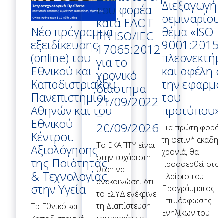
Διεξαγωγή
του φορέα
σεμιναρίο
κατά ΕΛΟΤ
θέμα «ISO
Νέο πρόγραμμα
EN ISO/IEC
9001:2015
εξειδίκευσης
17065:2012
πλεονεκτή
(online) του
για το
και οφέλη
Εθνικού και
χρονικό
την εφαρμ
Καποδιστριακού
διάστημα
του
Πανεπιστημίου
21/09/2022
προτύπου
Αθηνών και του
–
Εθνικού
20/09/2026
Για πρώτη φορά
Κέντρου
τη φετινή ακαδ
Το ΕΚΑΠΤΥ είναι
Αξιολόγησης
χρονιά, θα
στην ευχάριστη
της Ποιότητας
προσφερθεί στ
θέση να
& Τεχνολογίας
πλαίσιο του
ανακοινώσει ότι
στην Υγεία
Προγράμματος
το ΕΣΥΔ ενέκρινε
Επιμόρφωσης
τη Διαπίστευση
Tο Εθνικό και
Ενηλίκων του