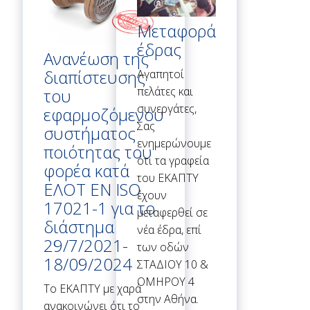
Μεταφορά
έδρας
Ανανέωση της
διαπίστευσης
Αγαπητοί
πελάτες και
του
συνεργάτες,
εφαρμοζόμενου
Σας
συστήματος
ενημερώνουμε
ποιότητας του
ότι τα γραφεία
φορέα κατά
του ΕΚΑΠΤΥ
ΕΛΟΤ ΕΝ ISO
έχουν
17021-1 για το
μεταφερθεί σε
διάστημα
νέα έδρα, επί
29/7/2021-
των οδών
18/09/2024
ΣΤΑΔΙΟΥ 10 &
ΟΜΗΡΟΥ 4
To ΕΚΑΠΤΥ με χαρά
στην Αθήνα.
ανακοινώνει ότι το